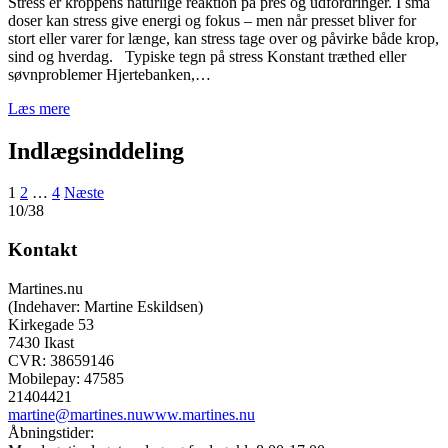
Stress er kroppens naturlige reaktion på pres og udfordringer. I små
doser kan stress give energi og fokus – men når presset bliver for
stort eller varer for længe, kan stress tage over og påvirke både krop,
sind og hverdag. Typiske tegn på stress Konstant træthed eller
søvnproblemer Hjertebanken,…
Læs mere
Indlægsinddeling
1
2
…
4
Næste
10/38
Kontakt
Martines.nu
(Indehaver: Martine Eskildsen)
Kirkegade 53
7430 Ikast
CVR: 38659146
Mobilepay: 47585
21404421
martine@martines.nu
www.martines.nu
Åbningstider: