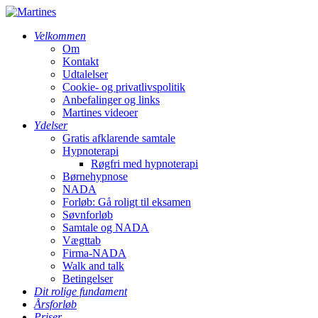
Velkommen
Om
Kontakt
Udtalelser
Cookie- og privatlivspolitik
Anbefalinger og links
Martines videoer
Ydelser
Gratis afklarende samtale
Hypnoterapi
Røgfri med hypnoterapi
Børnehypnose
NADA
Forløb: Gå roligt til eksamen
Søvnforløb
Samtale og NADA
Vægttab
Firma-NADA
Walk and talk
Betingelser
Dit rolige fundament
Årsforløb
Priser