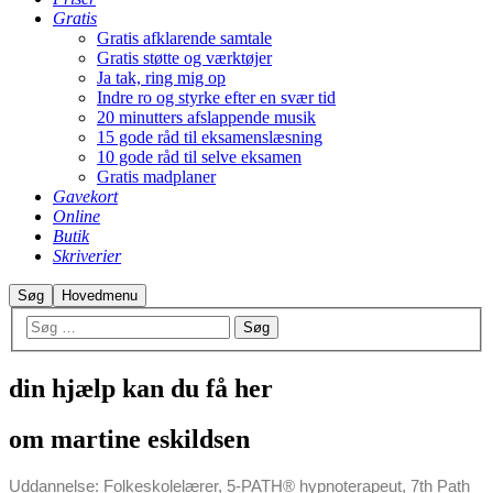
Gratis
Gratis afklarende samtale
Gratis støtte og værktøjer
Ja tak, ring mig op
Indre ro og styrke efter en svær tid
20 minutters afslappende musik
15 gode råd til eksamenslæsning
10 gode råd til selve eksamen
Gratis madplaner
Gavekort
Online
Butik
Skriverier
Søg
Hovedmenu
din hjælp kan du få her
om martine eskildsen
Uddannelse: Folkeskolelærer, 5-PATH® hypnoterapeut, 7th Path