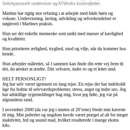
Selvhypnose® underviser og ATWorks kostvejleder.
Martine har rigtig stor erfaring i at arbejde med både børn og
voksne. Undervisning, læring, udvikling og selverkendelser er
nøgleord i Martines praksis.
Hun ser det enkelte menneske som unikt med masser af kærlighed
og kvaliteter.
Hun prioriterer ærlighed, tryghed, mod og vilje, når du kommer hos
hende.
Hun arbejder målrettet, så I sammen kan finde din rette vej frem til
det, du ønsker at ændre. Din velvære, indre ro og et lettet sind.
HELT PERSONLIGT!
Jeg har selv været igennem en lang rejse. En rejse der har indeholdt
lige fra fedme til selvværdsproblemer, stress, angst og indre uro. Jeg
har adskillige sygemeldinger bag mig, hvor jeg følte, jeg var på
afgrundens rand.
I november 2000 (da var jeg i starten af 20’erne) friede min kæreste
til mig. Min pubertet og ungdom havde været præget af alt for meget
inaktivitet, fed og usund mad, hvilket resulterede i mange ekstra
kilo.