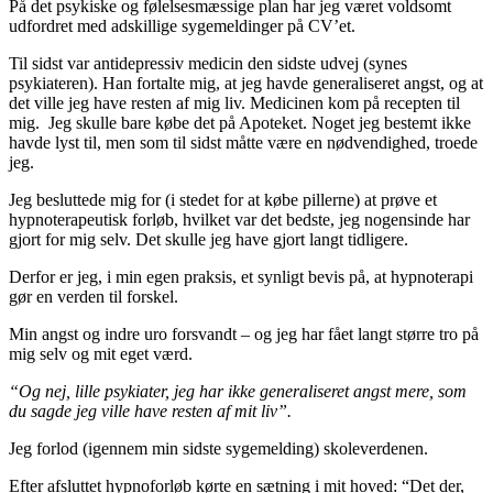
På det psykiske og følelsesmæssige plan har jeg været voldsomt
udfordret med adskillige sygemeldinger på CV’et.
Til sidst var antidepressiv medicin den sidste udvej (synes
psykiateren). Han fortalte mig, at jeg havde generaliseret angst, og at
det ville jeg have resten af mig liv. Medicinen kom på recepten til
mig. Jeg skulle bare købe det på Apoteket. Noget jeg bestemt ikke
havde lyst til, men som til sidst måtte være en nødvendighed, troede
jeg.
Jeg besluttede mig for (i stedet for at købe pillerne) at prøve et
hypnoterapeutisk forløb, hvilket var det bedste, jeg nogensinde har
gjort for mig selv. Det skulle jeg have gjort langt tidligere.
Derfor er jeg, i min egen praksis, et synligt bevis på, at hypnoterapi
gør en verden til forskel.
Min angst og indre uro forsvandt – og jeg har fået langt større tro på
mig selv og mit eget værd.
“Og nej, lille psykiater, jeg har ikke generaliseret angst mere, som
du sagde jeg ville have resten af mit liv”.
Jeg forlod (igennem min sidste sygemelding) skoleverdenen.
Efter afsluttet hypnoforløb kørte en sætning i mit hoved: “Det der,