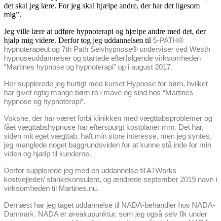
det skal jeg lære. For jeg skal hjælpe andre, der har det ligesom
mig”.
Jeg ville lære at udføre hypnoterapi og hjælpe andre med det, der
hjalp mig videre. Derfor tog jeg uddannelsen til
5-PATH®
hypnoterapeut og 7th Path Selvhypnose® underviser ved Westh
hypnoseuddannelser og startede efterfølgende virksomheden
“Martines hypnose og hypnoterapi” op i august 2017.
Her supplerede jeg hurtigt med kurset Hypnose for børn, hvilket
har givet rigtig mange børn ro i mave og sind hos “Martines
hypnose og hypnoterapi”.
Voksne, der har været forbi klinikken med vægttabsproblemer og
fået vægttabshypnose har efterspurgt kostplaner mm. Det har,
siden mit eget vægttab, haft min store interesse, men jeg syntes,
jeg manglede noget baggrundsviden for at kunne stå inde for min
viden og hjælp til kunderne.
Derfor supplerede jeg med en uddannelse til ATWorks
kostvejleder/ slankekonsulent, og ændrede september 2019 navn i
virksomheden til Martines.nu.
Dernæst har jeg taget uddannelse til NADA-behandler hos NADA-
Danmark. NADA er øreakupunktur, som jeg også selv fik under