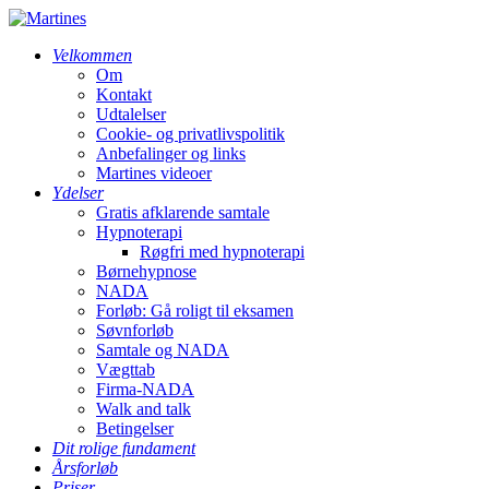
Velkommen
Om
Kontakt
Udtalelser
Cookie- og privatlivspolitik
Anbefalinger og links
Martines videoer
Ydelser
Gratis afklarende samtale
Hypnoterapi
Røgfri med hypnoterapi
Børnehypnose
NADA
Forløb: Gå roligt til eksamen
Søvnforløb
Samtale og NADA
Vægttab
Firma-NADA
Walk and talk
Betingelser
Dit rolige fundament
Årsforløb
Priser