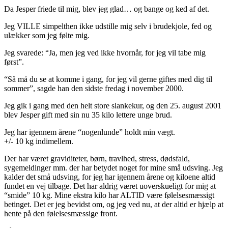
Da Jesper friede til mig, blev jeg glad… og bange og ked af det.
Jeg VILLE simpelthen ikke udstille mig selv i brudekjole, fed og
ulækker som jeg følte mig.
Jeg svarede: “Ja, men jeg ved ikke hvornår, for jeg vil tabe mig
først”.
“Så må du se at komme i gang, for jeg vil gerne giftes med dig til
sommer”, sagde han den sidste fredag i november 2000.
Jeg gik i gang med den helt store slankekur, og den 25. august 2001
blev Jesper gift med sin nu 35 kilo lettere unge brud.
Jeg har igennem årene “nogenlunde” holdt min vægt.
+/- 10 kg indimellem.
Der har været graviditeter, børn, travlhed, stress, dødsfald,
sygemeldinger mm. der har betydet noget for mine små udsving. Jeg
kalder det små udsving, for jeg har igennem årene og kiloene altid
fundet en vej tilbage. Det har aldrig været uoverskueligt for mig at
“smide” 10 kg. Mine ekstra kilo har ALTID være følelsesmæssigt
betinget. Det er jeg bevidst om, og jeg ved nu, at der altid er hjælp at
hente på den følelsesmæssige front.