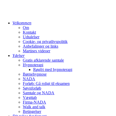
Velkommen
Om
Kontakt
Udtalelser
Cookie- og privatlivspolitik
Anbefalinger og links
Martines videoer
Ydelser
Gratis afklarende samtale
Hypnoterapi
Røgfri med hypnoterapi
Børnehypnose
NADA
Forløb: Gå roligt til eksamen
Søvnforløb
Samtale og NADA
Vægttab
Firma-NADA
Walk and talk
Betingelser