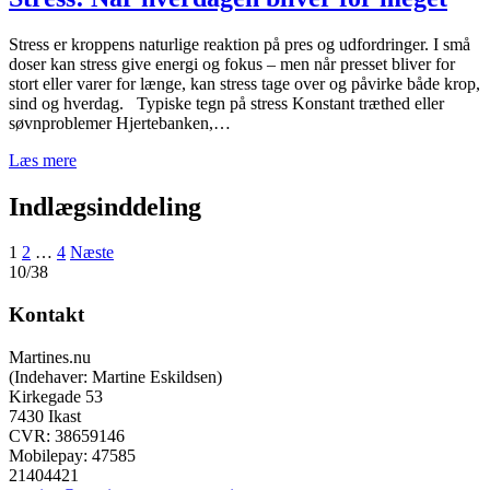
Stress er kroppens naturlige reaktion på pres og udfordringer. I små
doser kan stress give energi og fokus – men når presset bliver for
stort eller varer for længe, kan stress tage over og påvirke både krop,
sind og hverdag. Typiske tegn på stress Konstant træthed eller
søvnproblemer Hjertebanken,…
Læs mere
Indlægsinddeling
1
2
…
4
Næste
10/38
Kontakt
Martines.nu
(Indehaver: Martine Eskildsen)
Kirkegade 53
7430 Ikast
CVR: 38659146
Mobilepay: 47585
21404421