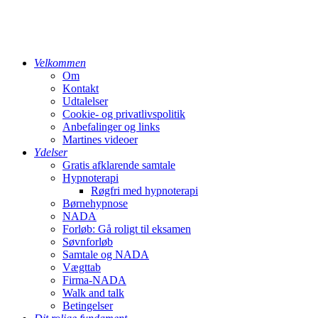
Velkommen
Om
Kontakt
Udtalelser
Cookie- og privatlivspolitik
Anbefalinger og links
Martines videoer
Ydelser
Gratis afklarende samtale
Hypnoterapi
Røgfri med hypnoterapi
Børnehypnose
NADA
Forløb: Gå roligt til eksamen
Søvnforløb
Samtale og NADA
Vægttab
Firma-NADA
Walk and talk
Betingelser