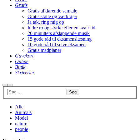
Gratis
Gratis afklarende samtale
Gratis støtte og værktøjer
Ja tak, ring mig op
Indre ro og styrke efter en svær tid
20 minutters afslappende musik
15 gode råd til eksamenslæsning
10 gode råd til selve eksamen
Gratis madplaner
Gavekort
Online
Butik
Skriverier
Søg
Hovedmenu
Alle
Animals
Model
nature
people