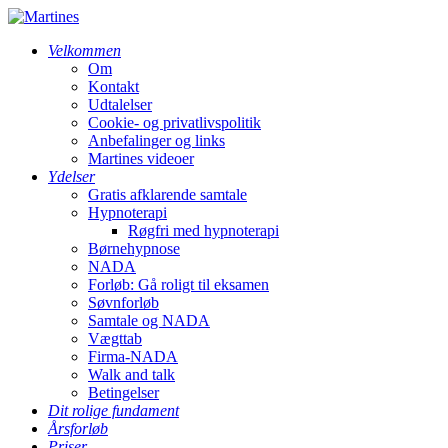
Velkommen
Om
Kontakt
Udtalelser
Cookie- og privatlivspolitik
Anbefalinger og links
Martines videoer
Ydelser
Gratis afklarende samtale
Hypnoterapi
Røgfri med hypnoterapi
Børnehypnose
NADA
Forløb: Gå roligt til eksamen
Søvnforløb
Samtale og NADA
Vægttab
Firma-NADA
Walk and talk
Betingelser
Dit rolige fundament
Årsforløb
Priser